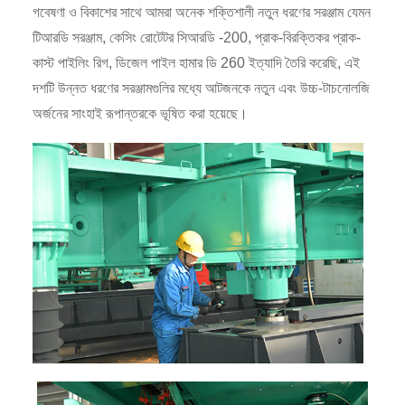
গবেষণা ও বিকাশের সাথে আমরা অনেক শক্তিশালী নতুন ধরণের সরঞ্জাম যেমন
টিআরডি সরঞ্জাম, কেসিং রোটেটর সিআরডি -200, প্রাক-বিরক্তিকর প্রাক-
কাস্ট পাইলিং রিগ, ডিজেল পাইল হামার ডি 260 ইত্যাদি তৈরি করেছি, এই
দশটি উন্নত ধরণের সরঞ্জামগুলির মধ্যে আটজনকে নতুন এবং উচ্চ-টাচনোলজি
অর্জনের সাংহাই রূপান্তরকে ভূষিত করা হয়েছে।