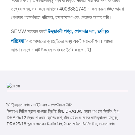
সরবরাহ করি। এসইএমডাব্লু পণ্য বা বিক্রয় পরবর্তী পরিষেবা সম্পর্কে আরও
তথ্যের জন্য, দয়া করে আমাদের 4008881749 এ কল করুন We আমরা
পেশাদার পরামর্শদাতা পরিষেবা, রক্ষণাবেক্ষণ এবং মেরামত অফার করি।
উদ্ভাবনী পণ্য, পেশাদার দল, দুর্দান্ত
SEMW সরবরাহ করে
"
পরিষেবা
"
এবং আমাদের ক্লায়েন্টদের জন্য একটি জয়-কৌশল। আমরা
আপনার সাথে একটি উজ্জ্বল ভবিষ্যত তৈরি করতে চাই!
বৈশিষ্ট্যযুক্ত পণ্য
-
সাইটম্যাপ
-
গোপনীয়তা নীতি
ডিআরএ সিরিজ ডুয়াল পাওয়ার ড্রিলিং রিগ
,
DRA13/5 ডুয়াল পাওয়ার ড্রিলিং রিগ
,
DRA25/12 দ্বৈত পাওয়ার ড্রিলিং রিগ
,
চীন এইচএম সিরিজ হাইড্রোলিক হাতুড়ি
,
DRA25/18 ডুয়াল পাওয়ার ড্রিলিং রিগ
,
দ্বৈত শক্তি ড্রিলিং রিগ
,
সমস্ত পণ্য