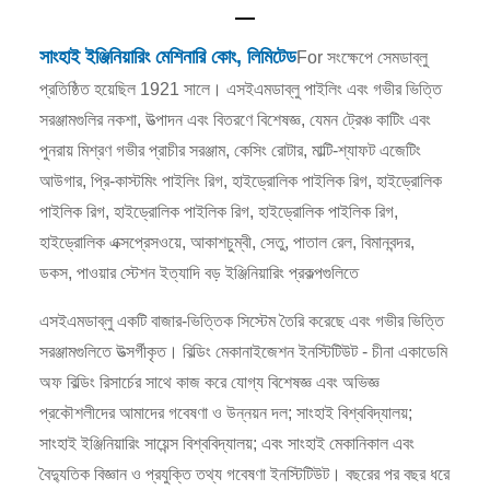
সাংহাই ইঞ্জিনিয়ারিং মেশিনারি কোং, লিমিটেড
For সংক্ষেপে সেমডাব্লু
প্রতিষ্ঠিত হয়েছিল 1921 সালে। এসইএমডাব্লু পাইলিং এবং গভীর ভিত্তি
সরঞ্জামগুলির নকশা, উত্পাদন এবং বিতরণে বিশেষজ্ঞ, যেমন ট্রেঞ্চ কাটিং এবং
পুনরায় মিশ্রণ গভীর প্রাচীর সরঞ্জাম, কেসিং রোটার, মাল্টি-শ্যাফট এজেটিং
আউগার, প্রি-কাস্টমিং পাইলিং রিগ, হাইড্রোলিক পাইলিক রিগ, হাইড্রোলিক
পাইলিক রিগ, হাইড্রোলিক পাইলিক রিগ, হাইড্রোলিক পাইলিক রিগ,
হাইড্রোলিক এক্সপ্রেসওয়ে, আকাশচুম্বী, সেতু, পাতাল রেল, বিমানবন্দর,
ডকস, পাওয়ার স্টেশন ইত্যাদি বড় ইঞ্জিনিয়ারিং প্রকল্পগুলিতে
এসইএমডাব্লু একটি বাজার-ভিত্তিক সিস্টেম তৈরি করেছে এবং গভীর ভিত্তি
সরঞ্জামগুলিতে উত্সর্গীকৃত। বিল্ডিং মেকানাইজেশন ইনস্টিটিউট - চীনা একাডেমি
অফ বিল্ডিং রিসার্চের সাথে কাজ করে যোগ্য বিশেষজ্ঞ এবং অভিজ্ঞ
প্রকৌশলীদের আমাদের গবেষণা ও উন্নয়ন দল; সাংহাই বিশ্ববিদ্যালয়;
সাংহাই ইঞ্জিনিয়ারিং সায়েন্স বিশ্ববিদ্যালয়; এবং সাংহাই মেকানিকাল এবং
বৈদ্যুতিক বিজ্ঞান ও প্রযুক্তি তথ্য গবেষণা ইনস্টিটিউট। বছরের পর বছর ধরে