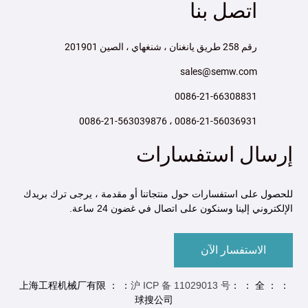
اتصل بنا
رقم 258 طريق يانغنان ، شنغهاي ، الصين 201901
sales@semw.com
0086-21-66308831
0086-21-56036931 ، 0086-21-563039876
إرسال استفسارات
للحصول على استفسارات حول منتجاتنا أو مقدمة ، يرجى ترك بريدك
الإلكتروني إلينا وسنكون على اتصال في غضون 24 ساعة.
الاستفسار الآن
沪 ICP 备 11029013 号
： ： 全
： ： 上海工程机械厂有限 ： ：
球搜公司