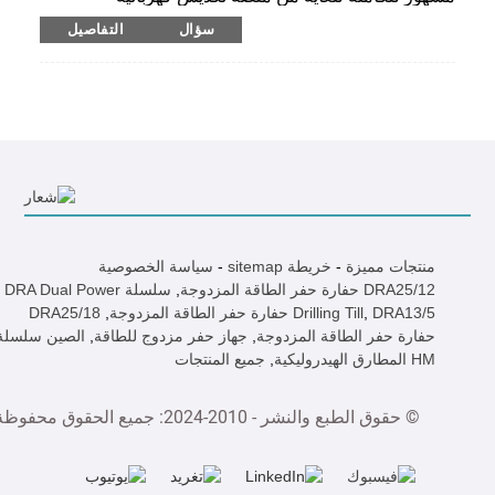
وهدروليكية وميكانيكية. تمتلك حقوق الملكية المستقلة
سؤال
التفاصيل
تمامًا وتم منح شهادات من الحكومة الصينية بسبب تقنيتها
المتقدمة. يوفر RIG أداءً ممتازًا ، وعمل موثوق به ، يستخدم
على نطاق واسع في طريقة SMW (طريقة جدار خلط
التربة). يمكن إرفاق الحفارة بمطرقة كومة الديزل ، وأجهزة
التراكم المسبقة مسبقًا مسبقًا ، وما إلى ذلك. إنه مناسب
لمختلف ظروف التراكم والأساس ، مثل الطرق السريعة
المرتفعة ، الطرق السريعة ، الجسور ، الموانئ ، أرصفة
المياه ، محطات المترو ، ناطحات السحاب.
منتجات مميزة
-
خريطة sitemap
-
سياسة الخصوصية
DRA25/12 حفارة حفر الطاقة المزدوجة
,
سلسلة DRA Dual Power
DRA13/5 حفارة حفر الطاقة المزدوجة
,
Drilling Till
,
DRA25/18
حفارة حفر الطاقة المزدوجة
,
جهاز حفر مزدوج للطاقة
,
الصين سلسلة
HM المطارق الهيدروليكية
,
جميع المنتجات
© حقوق الطبع والنشر - 2010-2024: جميع الحقوق محفوظة.