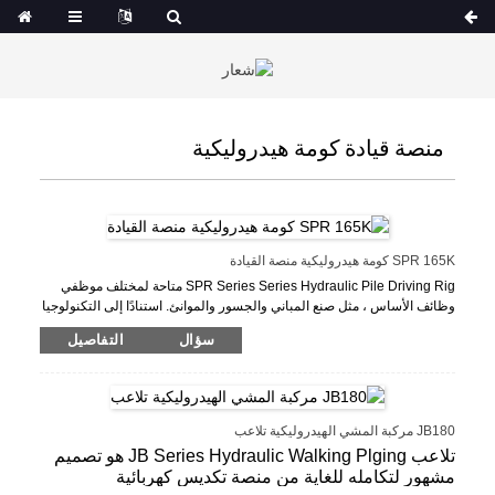
منصة قيادة كومة هيدروليكية
SPR 165K كومة هيدروليكية منصة القيادة
SPR Series Series Hydraulic Pile Driving Rig متاحة لمختلف موظفي
وظائف الأساس ، مثل صنع المباني والجسور والموانئ. استنادًا إلى التكنولوجيا
الأجنبية المستوردة ، قامت SEMW بعمل مزيد من التطوير وسلسلة كومة
سؤال
التفاصيل
هيدروليكية للريادة.
JB180 مركبة المشي الهيدروليكية تلاعب
تلاعب JB Series Hydraulic Walking Plging هو تصميم
مشهور لتكامله للغاية من منصة تكديس كهربائية