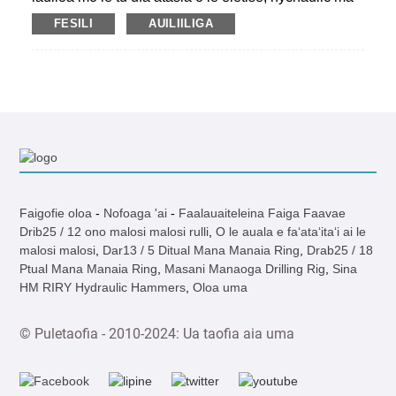
taitai talimalo, ia mafai ona taofia ai i le taimi e tasi.
inisinia paluga. E i ai uma aia tutoatasi ma ua tuʻuaʻi
FESILI
AUILIILIGA
Latou te faʻaalia tulaga maualuga ma saʻo, maualuga
tusi faamaonia mai le malo Saina ona o lona
lelei, ma faigofie le tausiga.
tekonolosi muamua. O le galuega e maua ai se
gaioiga sili atu le faʻatinoina, faʻatuatuaina galuega,
o loʻo faʻaaogaina tele i le SMW metotia (eleele
paluvai puipui fetu). O le rig e mafai ona faʻapipiʻi ma
le kapeta pamu o le amo, o le muamua-buiten dil-lafo
meafaigaluega ma tulaga alaoa, alatoto, uafu vai ma
sipela.
Faigofie oloa
-
Nofoaga 'ai
-
Faalauaiteleina Faiga Faavae
Drib25 / 12 ono malosi malosi rulli
,
O le auala e faʻataʻitaʻi ai le
malosi malosi
,
Dar13 / 5 Ditual Mana Manaia Ring
,
Drab25 / 18
Ptual Mana Manaia Ring
,
Masani Manaoga Drilling Rig
,
Sina
HM RIRY Hydraulic Hammers
,
Oloa uma
© Puletaofia - 2010-2024: Ua taofia aia uma