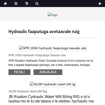
Hydraulic faaputuga avetaavale ruig
SPR 165K Hydraulic Faaputuga Taavale Uila
SPR Roation Hydraulic Paile Taʻavale Avanoa O loʻo avanoa mo le
tele o tagata faigaluega galuega, pei o fale, alalaupapa, taulaga,
taulaga, taulaga, taulaga, taulaga, taulaga, taulaga, taulaga, taulaga,
FESILI
AUILIILIGA
taulaga, taulaga, taulaga, faʻalauiloa Faʻavae i luga o le faʻaulufale
mai i fafo o tekinolosi, semw na mafua ai ona faʻaopopoina lona
atinaʻeina ma le gaosia o le hydraulic faaputuga Rig Roar.
Jb180 Hydraulic Wash Bill Rig
JB Roation Cydraulic Water Will Biling RIG o loʻo
lauiloa mo le tuʻufaʻatasia o le eletise, hychaulic ma