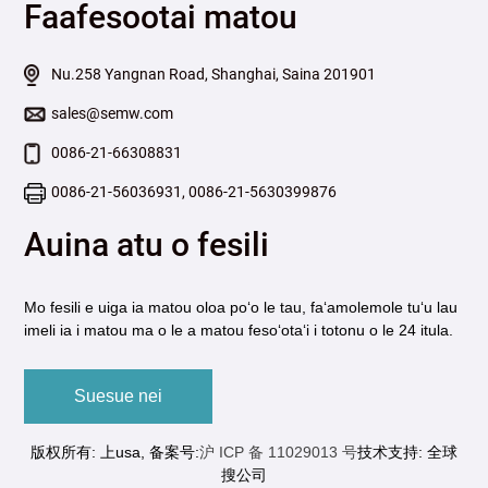
Faafesootai matou
Nu.258 Yangnan Road, Shanghai, Saina 201901
sales@semw.com
0086-21-66308831
0086-21-56036931, 0086-21-5630399876
Auina atu o fesili
Mo fesili e uiga ia matou oloa poʻo le tau, faʻamolemole tuʻu lau
imeli ia i matou ma o le a matou fesoʻotaʻi i totonu o le 24 itula.
Suesue nei
版权所有: 上usa, 备案号:
沪 ICP 备 11029013 号
技术支持: 全球
搜公司