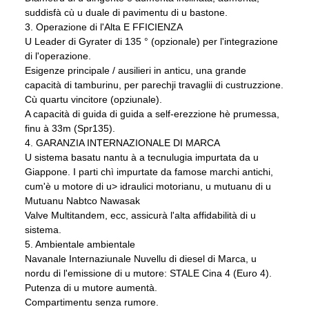
suddisfà cù u duale di pavimentu di u bastone.
3. Operazione di l'Alta E FFICIENZA
U Leader di Gyrater di 135 ° (opzionale) per l'integrazione
di l'operazione.
Esigenze principale / ausilieri in anticu, una grande
capacità di tamburinu, per parechji travaglii di custruzzione.
Cù quartu vincitore (opziunale).
A capacità di guida di guida a self-erezzione hè prumessa,
finu à 33m (Spr135).
4. GARANZIA INTERNAZIONALE DI MARCA
U sistema basatu nantu à a tecnulugia impurtata da u
Giappone. I parti chì impurtate da famose marchi antichi,
cum'è u motore di u> idraulici motorianu, u mutuanu di u
Mutuanu Nabtco Nawasak
Valve Multitandem, ecc, assicurà l'alta affidabilità di u
sistema.
5. Ambientale ambientale
Navanale Internaziunale Nuvellu di diesel di Marca, u
nordu di l'emissione di u mutore: STALE Cina 4 (Euro 4).
Putenza di u mutore aumentà.
Compartimentu senza rumore.