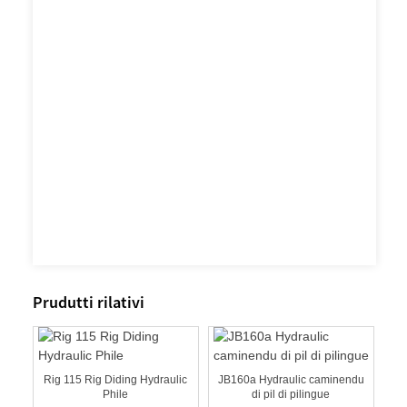
Prudutti rilativi
a à
Rig 115 Rig Diding Hydraulic
JB160a Hydraulic caminendu
R
Phile
di pil di pilingue