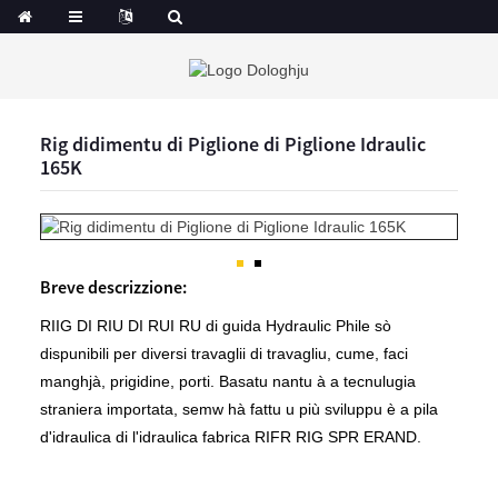
Rig didimentu di Piglione di Piglione Idraulic
165K
Breve descrizzione:
RIIG DI RIU DI RUI RU di guida Hydraulic Phile sò
dispunibili per diversi travaglii di travagliu, cume, faci
manghjà, prigidine, porti. Basatu nantu à a tecnulugia
straniera importata, semw hà fattu u più sviluppu è a pila
d'idraulica di l'idraulica fabrica RIFR RIG SPR ERAND.