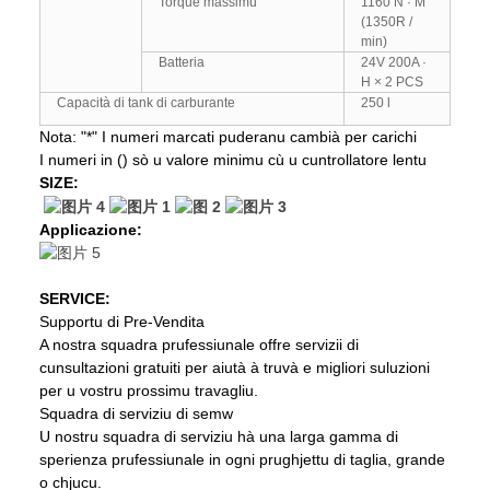
Torque massimu
1160 N · M
(1350R /
min)
Batteria
24V 200A ·
H × 2 PCS
Capacità di tank di carburante
250 l
Nota: "*" I numeri marcati puderanu cambià per carichi
I numeri in () sò u valore minimu cù u cuntrollatore lentu
S
IZE:
Applicazione:
S
ERVICE:
Supportu di Pre-Vendita
A nostra squadra prufessiunale offre servizii di
cunsultazioni gratuiti per aiutà à truvà e migliori suluzioni
per u vostru prossimu travagliu.
Squadra di serviziu di semw
U nostru squadra di serviziu hà una larga gamma di
sperienza prufessiunale in ogni prughjettu di taglia, grande
o chjucu.