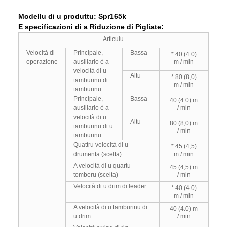
Modellu di u produttu: Spr165k
E specificazioni di a Riduzione di Pigliate:
Articulu
Velocità di
Principale,
Bassa
* 40 (4.0)
operazione
ausiliario è a
m / min
velocità di u
Altu
* 80 (8,0)
tamburinu di
m / min
tamburinu
Principale,
Bassa
40 (4.0) m
ausiliario è a
/ min
velocità di u
Altu
80 (8,0) m
tamburinu di u
/ min
tamburinu
Quattru velocità di u
* 45 (4,5)
drumenta (scelta)
m / min
A velocità di u quartu
45 (4,5) m
tomberu (scelta)
/ min
Velocità di u drim di leader
* 40 (4.0)
m / min
A velocità di u tamburinu di
40 (4.0) m
u drim
/ min