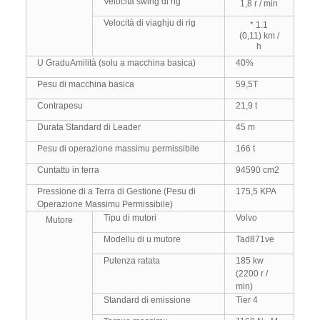
Velocità swing di rig
1,8 r / min
Velocità di viaghju di rig
* 1.1
(0,11) km /
h
U GraduAmilità (solu a macchina basica)
40%
Pesu di macchina basica
59,5T
Contrapesu
21,9 t
Durata Standard di Leader
45 m
Pesu di operazione massimu permissibile
166 t
Cuntattu in terra
94590 cm2
Pressione di a Terra di Gestione (Pesu di
175,5 KPA
Operazione Massimu Permissibile)
Tipu di mutori
Volvo
Mutore
Modellu di u mutore
Tad871ve
Putenza ratata
185 kw
(2200 r /
min)
Standard di emissione
Tier 4