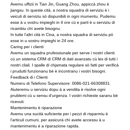
Avemu uffizii in Tian Jin, Guang Zhou, appiccà zhou è
jiangsu. In queste cità, a nostra squadra di serviziu è i
veiculi di serviziu sò dispunibili in ogni mumentu. Pudemu
esse à u vostru impieghi in 4 ore cù e parti è u serviziu di
ricambiu chì avete bisognu.
In tutte l'altri cità in Cina, a nostra squadra di serviziu pò
esse in u vostru impieghi in 24 ore.
Caring per i clienti
Avemu un squadra prufessiunale per serve i nostri clienti
cù un sistema CRM di CRM di dati avanzatu cù les di tutti i
nostri cliali. I spalle di chjamata regulare sò fatti per verificà
i prudutti funzionanu bè è incontranu i vostri bisogni.
Feedback di i Clienti
Numeru di Telefono Supervisore: 0086-021-66308831.
Aiuteremu u serviziu dopu à a vendita è risolve ogni
prublemi cù u sensu d'urgenza. I vostri richieste saranu bè
ricevuti.
Mantenimentu è riparazione
Avemu una sucità suficiente per i pezzi di risparmiu è
l'articuli cumuni, per assicurà chì avete accessu à u
mantenimentu è a riparazione rapida.