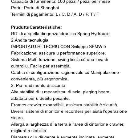
Capacità di furnimentu: 100 pezzi / pezzi per mese
Portu: Portu di Shanghai
Termini di pagamentu: L / C, D / A, D / P, T / T
Pruduttu
Caratteristiche
:
RIT di a rigella dirigenza idraulica Spring Hydraulic
2.Andita tecnulugia
IMPORTATU HI-TECRIU CON Sviluppu SEMW è
Fabricazione, assicura u performance superiore.
Sistema Multi-funzione, swing liscia cù una leva di
cuntrollu. Facile per assemblà.
Cabbia di cunfigurazione ragionevule cù Manipulazione
convenienta, più ergonomica.
2. Più rendimentu di sicurità
Alta stabilità di u mecanismu di axle, pleging beam,
adattatu per u debitu pesante.
Frames crawler expandibili, assicura stabilità è sicurità.
Diversi sistemi di monitor è recorders per aiutà l'operazione
sicura.
Allargà a larghezza di a terra è l'area di cinturione crawler,
migliurà a stabilità.
Diametru di u dirigente è aumenta inclinata, aumenta,