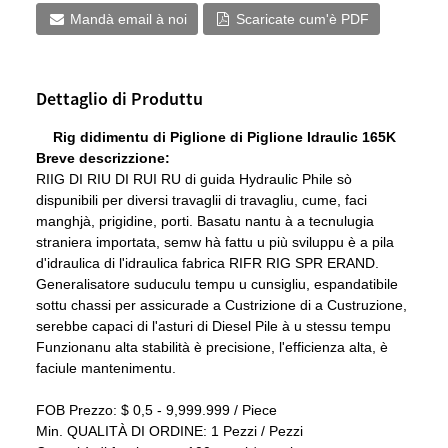
Mandà email à noi
Scaricate cum'è PDF
Dettaglio di Produttu
Rig didimentu di Piglione di Piglione Idraulic 165K
Breve descrizzione:
RIIG DI RIU DI RUI RU di guida Hydraulic Phile sò
dispunibili per diversi travaglii di travagliu, cume, faci
manghjà, prigidine, porti. Basatu nantu à a tecnulugia
straniera importata, semw hà fattu u più sviluppu è a pila
d'idraulica di l'idraulica fabrica RIFR RIG SPR ERAND.
Generalisatore suduculu tempu u cunsigliu, espandatibile
sottu chassi per assicurade a Custrizione di a Custruzione,
serebbe capaci di l'asturi di Diesel Pile à u stessu tempu
Funzionanu alta stabilità è precisione, l'efficienza alta, è
faciule mantenimentu.
FOB Prezzo: $ 0,5 - 9,999.999 / Piece
Min. QUALITÀ DI ORDINE: 1 Pezzi / Pezzi