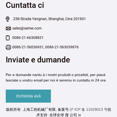
Cuntatta ci
.258 Strada Yangnan, Shanghai, Cina 201901
sales@semw.com
0086-21-66308831
0086-21-56036931, 0086-21-563039876
Inviate e dumande
Per e dumande nantu à i nostri prudutti o pricelisti, per piacè
lasciate u vostru email per noi è seremu in cuntattu in 24 ore.
Inchiesta avà
版权所有: 上海工程机械厂有限, 备案号:
沪 ICP 备 11029013 号
技
术支持: 全球全球 搜 公司 in