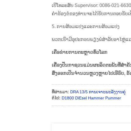
ເບີໂທລະສັບ Supervisor: 0086-021-6
ຄໍາຮ້ອງຂໍຂອງທ່ານຈະໄດ້ຮັບການຕອບຮັບເປ
5. ການສ້ອມແປງແລະການສ້ອມແປງ
ພວກເຮົາມີອຸປະກອນພຽງພໍສໍາລັບອາໄຫຼ່ແລະ
ເຄືອຂ່າຍການຕະຫຼາດທົ່ວໂລກ
ເຄື່ອງປັ່ນກາຊວນແມ່ນຜະລິດຕະພັນທີ່ສໍາ
ສົ່ງອອກເປັນຈໍານວນຫຼວງຫຼາຍໄປເອີຣົບ, ຣ
ທີ່ຜ່ານມາ:
DRA 13/5 ການເຈາະພະລັງງານຄູ່
ຕໍ່ໄປ:
D1800 DiEsel Hammer Pummer