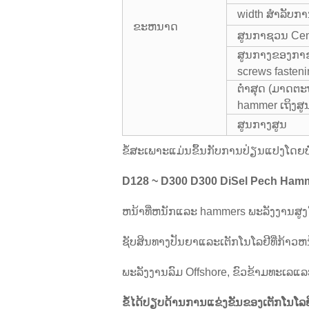
width ສໍາລັບການ
ຂະຫນາດ
ສູນກາຊວນ Cent
ສູນກາງຂອງກາຂ
screws fasteni
ຕ່ໍາສຸດ (ມາດ
hammer ເຖິງສ
ສູນກາງສູນ
ຂໍ້ສະເພາະແມ່ນຂຶ້ນກັບການປ່ຽນແປງໂດຍບໍ
D128 ~ D300 D300 DiSel Pech Hamm
ຫນ້າທີ່ຫນັກແລະ hammers ພະລັງງານສູງໃຫ
ຊັບສິນທາງປັນຍາແລະເຕັກໂນໂລຢີທີ່ກ້າວຫນ້
ພະລັງງານລົມ Offshore, ຂົວຂ້າມທະເລແລ
ຂໍ້ໄດ້ປຽບດ້ານການແຂ່ງຂັນຂອງເຕັກໂນໂລ