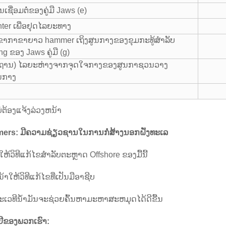
ເຊື່ອມຕໍ່ຂອງຄູ່ມື Jaws (e)
er ເພື່ອຢຸດໄລຍະທາງ
າກາຂາຍາວ hammer ເຖິງສູນກາງຂອງຂຸມກະທູ້ສໍາລັບ
ng ຂອງ Jaws ຄູ່ມື (g)
ຕະຖານ) ໄລຍະຫ່າງຈາກຈຸດໃຈກາງຂອງສູນກາຊວນວາງ
ູນກາງ
່ຕ້ອງແຈ້ງລ່ວງຫນ້າ
ers: ມີຄວາມຊ່ຽວຊານໃນການກໍ່ສ້າງນອກຝັ່ງທະເລ
້ວິທີແກ້ໄຂສໍາລັບຕະຫຼາດ Offshore ຂອງມື້ນີ້
າໃຫ້ວິທີແກ້ໄຂທີ່ເປັນມືອາຊີບ
ະເວທີນ້ໍາມັນຈະຊ່ວຍຄົ້ນຫາມະຫາສະຫມຸດໄດ້ດີຂື້ນ
ຢີຂອງພວກເຮົາ: