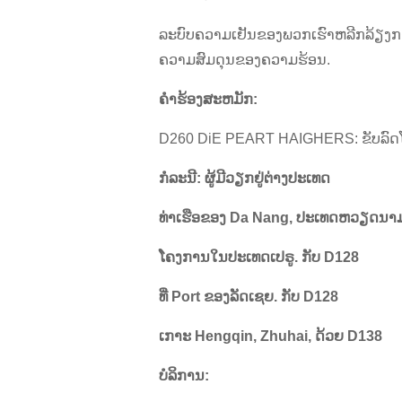
ລະບົບຄວາມເຢັນຂອງພວກເຮົາຫລີກລ້ຽງກາ
ຄວາມສົມດຸນຂອງຄວາມຮ້ອນ.
ຄໍາຮ້ອງສະຫມັກ:
D260 DiE PEART HAIGHERS: ຂັບລົດ
ກໍລະນີ: ຜູ້ມີວຽກຢູ່ຕ່າງປະເທດ
ທ່າເຮືອຂອງ Da Nang, ປະເທດຫວຽດນາມ
ໂຄງການໃນປະເທດເປຣູ. ກັບ D128
ທີ່ Port ຂອງລັດເຊຍ. ກັບ D128
ເກາະ Hengqin, Zhuhai, ດ້ວຍ D138
ບໍລິການ: