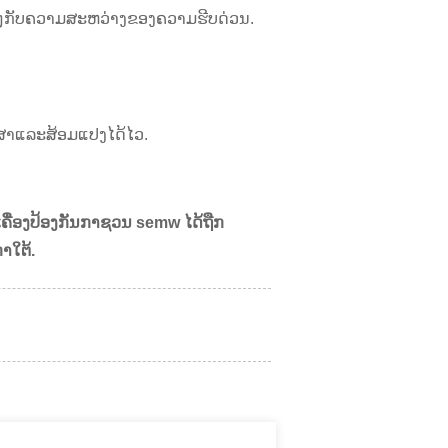
າງໆກັບຄວາມສະຫວ່າງຂອງຄວາມຮີບດ່ວນ.
ຮັກສາແລະສ້ອມແປງໄດ້ໄວ.
ເຄື່ອງປ້ອງກັນກາຊວນ semw ໄດ້ຖືກ
າໃຕ້.