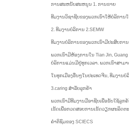
ການສະຫນັບສະຫນູນ 1. ການຂາຍ
ທີມງານວິຊາຊີບຂອງພວກເຮົາໃຫ້ບໍລິການໃຫ້
2. ທີມງານບໍລິການ 2.SEMW
ທີມງານບໍລິການຂອງພວກເຮົາມີປະສົບການດ
ພວກເຮົາມີຫ້ອງການໃນ Tian Jin, Guang
ບໍລິການແມ່ນມີຢູ່ທຸກເວລາ. ພວກເຮົາສາມາ
ໃນທຸກເມືອງອື່ນໆໃນປະເທດຈີນ, ທີມງານບ
3.caring ສໍາລັບລູກຄ້າ
ພວກເຮົາມີທີມງານມືອາຊີບເພື່ອຮັບໃຊ້ລູ
ເຮັດເພື່ອກວດສອບການເຮັດວຽກຜະລິດຕ
ຄໍາຕິຊົມຂອງ SCIECS