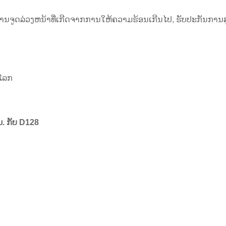
ນຈູດລ່ວງຫນ້າທີ່ເກີດຈາກການໃຫ້ຄວາມຮ້ອນເກີນໄປ, ຮັບປະກັນການ
ໂລກ
. ກັບ D128