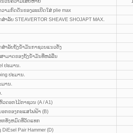
ໍານວນຄວາມເສຍຫາຍ
ຄວາມກົດດັນຂອງລະເບີດໃສ່ plie max
ຸຍາດສໍາລັບ STEAVERTOR SHEAVE SHOJAPT MAX.
ໍາລັບຖັງນ້ໍາມັນກາຊວນແນວຕັ້ງ
ມາດຂອງຖັງນໍ້າມັນທີ່ຫລໍ່ລື່ນ
el ປະມານ.
ping ປະມານ.
ປະມານ.
ນ.
ວດອກໄມ້ກາຊວນ (A / A1)
າງນອກຂອງກະແສໄຟຟ້າ (B)
ທກທັງຫມົດທີ່ວັດແທກ
 DiEsel Pair Hammer (D)