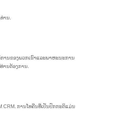
ທ່ານ.
ການບໍລິການຂອງພວກເຮົາແລະພາຫະນະການ
່ທ່ານຕ້ອງການ.
M CRM. ການໂທຄືນທີ່ເປັນປົກກະຕິແມ່ນ