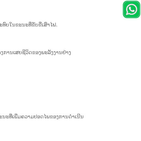
ທົບໃນຂະນະທີ່ຂັບຂີ່ເສົາໄຟ.
່າງການເສຍຊີວິດຂອງພະລັງງານຢ່າງ
ະນະທີ່ເພີ່ມຄວາມປອດໄພຂອງການດໍາເນີນ