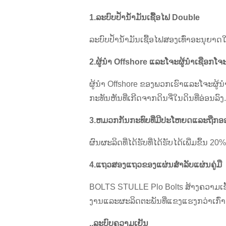
1.
ລະບົບປ້ໍານ້ໍາມັນເຊື້ອໄຟ Double
ລະບົບປ້ໍານ້ໍາມັນເຊື້ອໄຟສອງເທົ່າອະນຸຍ
2.
ຜູ້ນໍາ Offshore ແລະໂຈະຜູ້ນໍາເຊືອກໂຈ
ຜູ້ນໍາ Offshore ຂອງພວກເຮົາແລະໂຈະຜູ
ກະທັນຫັນທີ່ເກີດຈາກດິນຈີ່ໃນດິນທີ່ອ່ອນລົງ
3.
ຫມວກກັນກະທົບທີ່ມີປະໂຫຍດແລະຖືກ
ຜົນຜະລິດທີ່ໄດ້ຮັບທີ່ໄດ້ຮັບໄດ້ເພີ່ມຂຶ້ນ 
4.
ແຖວສອງແຖວຂອງແຜ່ນສໍາລັບແຜ່ນຄູ່ມື
BOLTS STULLE Plo Bolts ສ້າງຄວາມເຂ
ງານແລະຜະລິດຕະພັນທີ່ແຂງແຮງກວ່າເກົ່າ
..
ລະບົບຄວາມເຢັນ