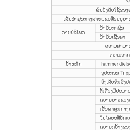
ຈ
ຜົນບັງຄັບໃຊ້ຂອງ
ເສັ້ນຜ່າສູນກາງສາຍແຂນທີ່ອະນ
ນ້ໍາມັນກາຊົນ
ການບໍລິໂພກ
ນໍ້າມັນເຊື້ອລາ
ຄວາມສາມາດສ
ຄວາມອາດສາ
ນໍ້າຫນັກ
hammer diels
ອຸປະກອນ Trip
ວົງເລັບຂົນສົ່ງ
ຕູ້ເຄື່ອງມືປະມາ
ຄວາມຍາວຂອງຫົ
ເສັ້ນຜ່າສູນກ
ໃນໄລຍະທີ່ວັດແ
ຄວາມກວ້າງຂອງ