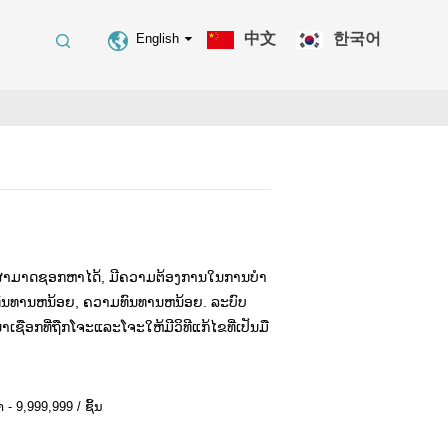
中文
한국어
English
່ສາມາດຊອກຫາໄດ້, ມີຄວາມຕ້ອງການໃນການບໍາ
ທົນທານຫນ້ອຍ, ຄວາມທົນທານຫນ້ອຍ. ລະບົບ
ໍາເຊືອກທີ່ຖືກໂຈະແລະໂຈະໃຫ້ມີວິທີແກ້ໄຂທີ່ເປັນມື
- 9,999,999 / ຊິ້ນ