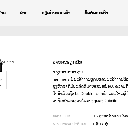
ສາດ
ຂ່າວ
ກ່ຽວກັບພວກເຮົາ
ຕິດຕໍ່ພວກເຮົາ
ລາຍລະອຽດສັ້ນ:
d ຊຸດກາຂາກາຊວນ
hammers ມີພະລັງງານຫຼາຍແລະພະລັງງານທີ
ລຸງຮັກສາທີ່ມີປະສິດຕິພາບແລະຫນ້ອຍ, ຄວາມ
ປ້ໍານ້ໍາມັນເຊື້ອໄຟ Double, ນໍາຫນ້າແລະໂຈະຜູ້ນ
ອາຊີບສໍາລັບເງື່ອນໄຂຕ່າງໆຂອງ Jobsite.
ລາຄາ FOB:
0.5 ສະຫະລັດອາເມລິກາ 
Min.Orterer ປະລິມານ:
1 ສິ້ນ / ຊິ້ນ