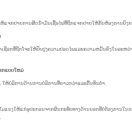
າດໃຫ້ແຈກຢາຍການສີດນໍ້າມັນເຊື້ອໄຟທີ່ຖືກແຈກຢາຍໃຫ້ກັບຫ້ອງການຍິງກະ
ະ
້ນໍາເຊືອກທີ່ຖືກໂຈະໃຫ້ປັບປຸງຄວາມປອດໄພແລະຄວາມຫມັ້ນຄົງໃນລະຫວ
.
ອອກແບບໃຫມ່
20%, ໃຫ້ບໍລິການດ້ານການບໍລິການທີ່ຍາວກວ່າແລະຕົ້ນທຶນຕ່ໍາ.
ັ້ມແຂງໃຫ້ແກ່ອຸປະກອນຈາກຜົນກະທົບທາງດ້ານນອກທີ່ບໍ່ຕ້ອງການໃນຂ
.