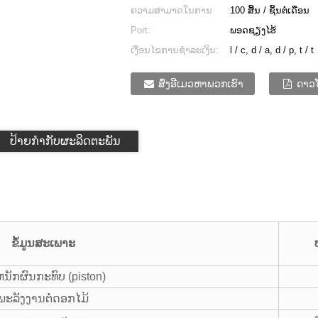
ຄວາມສາມາດໃນການ
100 ສິ້ນ / ຊິ້ນຕໍ່ເດືອນ
ສະຫນອງ:
Port:
ພອດຊຽງໄຮ້
ເງື່ອນໄຂການຊໍາລະເງິນ:
l / c, d / a, d / p, t / t
ສົ່ງອີເມວຫາພວກເຮົາ
ດາວ
ປ້າຍກໍາກັບຜະລິດຕະພັນ
ຂໍ້ມູນສະເພາະ
າຫນັກຜົນກະທົບ (piston)
ພະລັງງານຕໍ່ດອກໄມ້