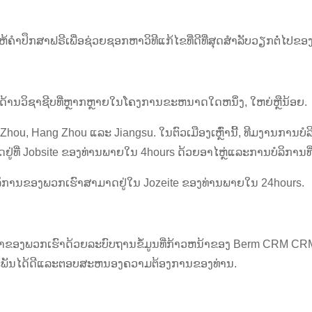
ຄໍາປຶກສາຟຣີເພື່ອຊ່ວຍຊອກຫາວິທີແກ້ໄຂທີ່ດີທີ່ສຸດສໍາລັບວຽກຕໍ່ໄປຂອງ
້ານວິຊາຊີບທີ່ຫຼາກຫຼາຍໃນໂຄງການຂະຫນາດໃດຫນຶ່ງ, ໃຫຍ່ຫຼືນ້ອຍ.
 Zhou, Hang Zhou ແລະ Jiangsu. ໃນຕົວເມືອງເຫຼົ່ານີ້, ທີມງານ
ດຢູ່ທີ່ Jobsite ຂອງທ່ານພາຍໃນ 4hours ດ້ວຍອາໄຫຼ່ແລະການບໍລິການທີ
ໍລິການຂອງພວກເຮົາສາມາດຢູ່ໃນ Jozeite ຂອງທ່ານພາຍໃນ 24hours.
ກຄ້າຂອງພວກເຮົາດ້ວຍລະບົບຖານຂໍ້ມູນທີ່ກ້າວຫນ້າຂອງ Berm CRM CR
ະພັນໄດ້ດີແລະຕອບສະຫນອງຄວາມຕ້ອງການຂອງທ່ານ.