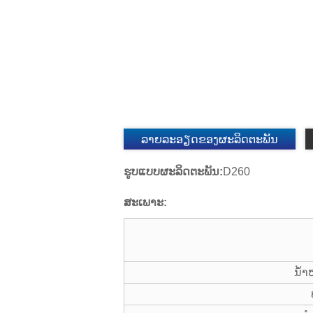
ລາຍລະອຽດຂອງຜະລິດຕະພັນ
ຮູບແບບຜະລິດຕະພັນ:
D260
ສະເພາະ:
ນ້ໍ