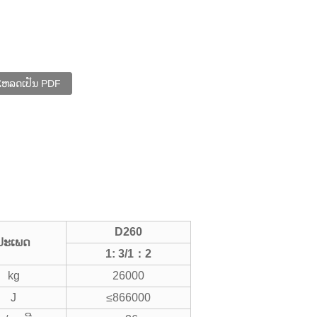
ໂຫລດເປັນ PDF
D260
ປະເພດ
1: 3/1
：
2
kg
26000
J
≤866000