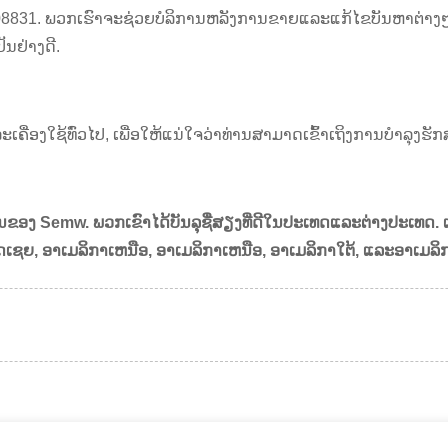
6308831. ພວກເຮົາຈະຊ່ວຍບໍລິການຫລັງການຂາຍແລະແກ້ໄຂບັນຫາຕ່
ັນຢ່າງດີ.
ເຄື່ອງໃຊ້ທົ່ວໄປ, ເພື່ອໃຫ້ແນ່ໃຈວ່າທ່ານສາມາດເຂົ້າເຖິງການບໍາລຸງ
ຄັນຂອງ Semw. ພວກເຂົາໄດ້ບັນລຸຊື່ສຽງທີ່ດີໃນປະເທດແລະຕ່າງປະເທດ. 
ັດເຊຍ, ອາເມລິກາເຫນືອ, ອາເມລິກາເຫນືອ, ອາເມລິກາໃຕ້, ແລະອາເມລິກ