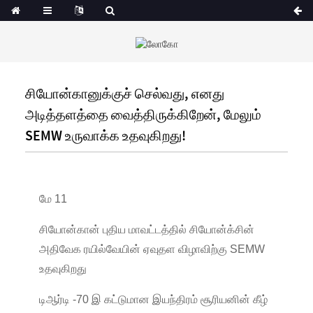
சியோன்கானுக்குச் செல்வது, எனது
அடித்தளத்தை வைத்திருக்கிறேன், மேலும்
SEMW உருவாக்க உதவுகிறது!
மே 11
சியோன்கான் புதிய மாவட்டத்தில் சியோன்க்சின்
அதிவேக ரயில்வேயின் ஏவுதள விழாவிற்கு SEMW
உதவுகிறது
டிஆர்டி -70 இ கட்டுமான இயந்திரம் சூரியனின் கீழ்