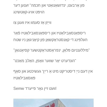
פון אַרבעט, ינדזשאַנואַטי און חכמה" זענען דער
הויפּט אויג-קאַטשינג
ווייַזן אַז סעמוו איז וועגן צו
ריספּאַנסאַבילאַטיז און ריספּאַנסאַבילאַטיז פֿאַר
העלפּינג די קאַנסטראַקשאַן פון קיאָניגאַן ניו שטח
"מיללענניום פּלאַן, ינפראַסטראַקטשער קסיאָנגאַן"
"הונדערט יאָר שווער וואָפן, האַלב מאַכט"
אין דעם נייַ דיסטריקט מיט אַ רייַך געשיכטע און סאָף
פּאַסאַבילאַטיז
Semw וועט זיין גאָר פייערד!