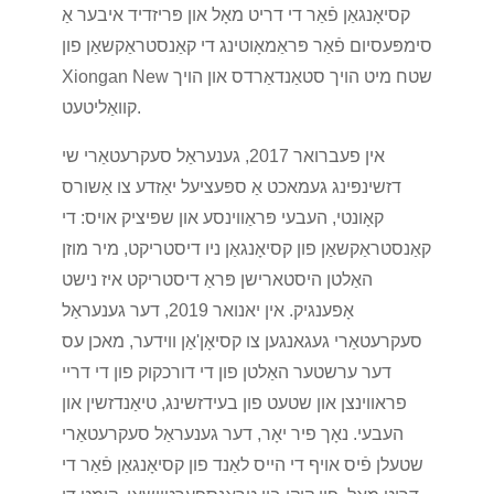
קסיאָנגאַן פֿאַר די דריט מאָל און פּריזדיד איבער אַ
סימפּעסיום פֿאַר פּראַמאָוטינג די קאַנסטראַקשאַן פון
Xiongan New שטח מיט הויך סטאַנדאַרדס און הויך
קוואַליטעט.
אין פעברואר 2017, גענעראַל סעקרעטאַרי שי
דזשינפּינג געמאכט אַ ספּעציעל יאַזדע צו אַשורס
קאָונטי, העבעי פּראַווינסע און שפּיציק אויס: די
קאַנסטראַקשאַן פון קסיאָנגאַן ניו דיסטריקט, מיר מוזן
האַלטן היסטארישן פּראַ דיסטריקט איז נישט
אָפענגיק. אין יאנואר 2019, דער גענעראַל
סעקרעטאַרי געגאנגען צו קסיאָן'אַן ווידער, מאכן עס
דער ערשטער האַלטן פון די דורכקוק פון די דריי
פראווינצן און שטעט פון בעידזשינג, טיאַנדזשין און
העבעי. נאָך פיר יאָר, דער גענעראַל סעקרעטאַרי
שטעלן פֿיס אויף די הייס לאַנד פון קסיאָנגאַן פֿאַר די