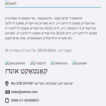
פיטשערד פּראָדוקטן
-
סיטעמאַפּ
-
פּריוואַטקייט פּאָליטיק
צווייענדיק מאַכט דרילינג ריג
,
דראַ סעריע צווייענדיק מאַכט דרילינג
Dra13 / 5 צווייענדיק
,
ריג
,
דראַ 25/12 צווייענדיק מאַכט דרילינג ריג
מאַכט דרילינג ריג
,
דראַ 25/18 צווייענדיק מאַכט דרילינג ריג
,
טשיינאַ
הם סעריע הידראַוליק האַממערס
,
אַלע פּראָדוקטן
© קאַפּירייט - 2010-2024: כל הזכויות שמורות.
קאָנטאַקט אונדז
No.258 יאַנגנאַן וועג, שאַנגהאַי, טשיינאַ 201901
sales@semw.com
0086-21-66308831