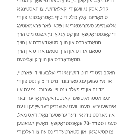
דריט מאָל. פון קוקן בייַ טראַנספּערטיישאַן, קומט די
קהל, אַסקינג וועגן די יקאַלאַדזשי, צו האָסטינג אַ
סימאָוזיום, אַלץ כּולל די טיף באַטראַכטונג פון די
אַלגעמיינע סעקרעטאַרי און פּלאַן פֿאַר פּראַמאָוטינג
די קאַנסטראַקשאַן פון קסיאָנג'אַן נייַ געגנט מיט הויך
סטאַנדאַרדס און הויך סטאַנדאַרדס און הויך
סטאַנדאַרדס און הויך סטאַנדאַרדס און הויך
סטאַנדאַרדס און הויך קוואַליטעט.
האַלב מיט די רויט דזשין איז די זעלבע ווי די פּאַרטיי,
און איז געווען ענג פארבונדן מיט די צוקונפט פון די
מדינה און די פאָלק זינט זיין געבורט. צי עס איז
ינפראַסטראַקטשער קאַנסטראַקשאַן אָדער יבער
אינזשעניריע, סעמוו וועט שטענדיק דערשייַנען ווו עס
איז מערסט נידז אין דער ערשטער מאָל. דאָס מאָל,
סעמוו ס
טרד -70 ע
קאַנסטראַקשאַן מאַשין געגאנגען
צו קסיאָנג'אַן, און סטאַרטעד די נסיעה צו העלפן די