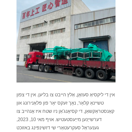
אין די ליקסיאַ סעזאָן, אַלץ הייבט צו בליען. אין די צפון
טשיינאַ קלאָר, נאָך זעקס יאָר פון פּלאַנירונג און
קאַנסטראַקשאַן, די קסיאָנג'אַן ניו שטח איז אָנהייב צו
דערשייַנען מייַעסטעטיש. אויף מאי 10, 2023,
גענעראַל סעקרעטאַרי שי דזשינפּינג באזוכט