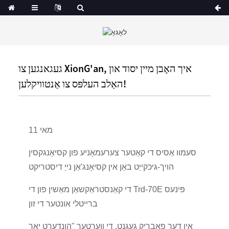
געגאנגען צו XionG'an, איך האָבן מיין יסוד און
האַלב העלפּס צו אַנטוויקלען!
מאי 11
סעמוו אַסיס די קאַטער צערעמאָניע פון ​​קסיאָנגקסין
הויך-גיכקייַט באַן אין קסיאָנג'אַן נייַ דיסטריקט
די קאַנסטראַקשאַן מאַשין פון די Trd-70E פּינעס
ברייטלי אונטער די זון
אין דער פאַבריק געגנט, די ווערטער "הונדערט יאָר