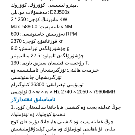
مېترو لىنىيىسى, كۆۋرۈك, كۆۋرۈك.
مەھسۇلات مودېلى: DZJ500s
ماتورنىڭ كۈچى: 250 * 2 KW
Max. غەلىتە پەيت: 0-5880 NM
تەۋرىنىش چاستوتىسى: 600 RPM
قوزغاتقۇچ كۈچى: 2370 kn
چۈشۈرۈلگەن تېزلىنىش: 9.0 g
چۈشۈرۈلگەن ئامپلود: 22.5 مىللىمېتىر
رۇخسەت قىلىنغان سىزىق تارتما: 130 T.
خىزمەت ھالىتى: ئۆزگىرىشچان ئامپلىتسىيە ۋە
ئۆزگىرىشچان چاستوتىسى
ئومۇمىي ئېغىرلىقى: 36300 كىلوگىرام
ئۆلچىمى (l × w × w × H): 2740 × 2050 × 7960MMR
ئاساسلىق ئىقتىدارلار
1. چوڭ غەلىتە پەيت ۋە كىشىنى ھاياجانغا سالىدىغان كۈچ,
تېخىمۇ كۈچلۈك ۋە ئۈنۈملۈك
چوڭ غەلىتە پەيت ۋە كىشىنى ھاياجانلاندۇرىدىغان كۈچ
بىلەن, ئۇ ناھايىتى ئۈنۈملۈك ۋە ماس كېلىدۇ
قۇملىشىش