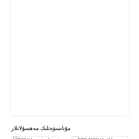
مۇناسىۋەتلىك مەھسۇلاتلار