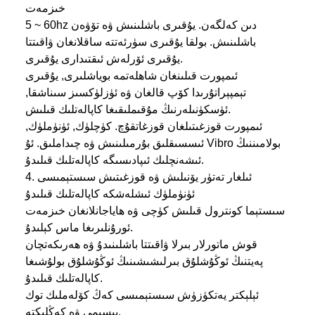
خىزمەت
5 ~ 60hz دىن كەلگەن. يۇقىرى باشلىنىش ۋە تۆۋەن
باشلىنىش. بولقا يۇقىرى سۈرئەتتە ساقلانغان ۋاقىتتا
يۇقىرى ئۆرلەش ئىقتىدارى يۇقىرى.
ئىمپورت قىلىنغان شاھلەتمە بوياشلىرى, يۇقىرى
تېمپېراتۇرىدا كۆپ قالغان ۋە ئۈزلۈكسىز سىناشقا,
ئۈسكۈنىلەرنىڭ مۇقىملىقىغا كاپالەتلىك قىلىش.
ئىمپورت قوزغىتىلغان قوزغاتقۇچ. كۈچلۈك, ئۈنۈملۈك,
ئىسسىقلىق بۇرمىلىنىش ۋە چىداملىق. ئۇ Vibro بولامىننىڭ
ئىشەنچلىك ئىپادىسىگە كاپالەتلىك قىلىدۇ.
4. ئىلغار تەتۈر يۆنىلىش ۋە قوزغىتىش سىستېمىسى
ئۈنۈملۈك ئىشلەشكە كاپالەتلىك قىلىدۇ
سىستېما كونترول قىلىش كۈچى ۋە ھاياجانلانغان خىزمەت
ئورۇنلىرىغا ماس كېلىدۇ.
قوش ماتورلار بىرلا ۋاقىتتا باشلىنىدۇ ۋە ھەرىكەتچان
پەيتنىڭ ئوڭۇشلۇق بىرلىشىشىنىڭ ئوڭۇشلۇق بولۇشىغا
كاپالەتلىك قىلىدۇ.
ئېلېكتر يەتكۈزۈش سىستېمىسى كەڭ كۆلەملىك توك
بېسىمى ۋە كەڭلىكتە.