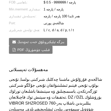
$ 0.5 - 9999999 / پارچە
FOB باھاسى:
1 پارچە / پارچە
Min.merment مىقدارى:
ھەر ئايدا 100 پارچە / پارچە
تەمىنلەش ئىقتىدارى:
شاڭخەي پورتى
Port:
L / c, d / a, d / p, t / t
ھەق تۆلەش شەرتلىرى:
بىزگە ئېلېكترونلۇق خەت ئەۋەتىڭ
PDF قىلىپ چۈشۈرۈڭ
مەھسۇلات تەپسىلاتى
شاڭخەي قۇرۇلۇش ماشىنا چەكلىك شىركىتى بولسا, تۇنجى
بولۇپ تۇنجى قېتىم ئىشلىتىۋاتقان تۇنجى جۇڭگو شىركىتى
ئۆزگەرتكەن, ياسىمىچىلىق ۋە سېتىشقا باشلىغان تورلۈك
تەتقىقات ۋە سېتىش توك قاچىلانغان. DZ / DZL يۈرۈشلۈك
VIBROR SHZROSED 760-يىللىرىدىن باشلاپ يەر
شۆۋۋىل سېمۋەس بىلەن ئىشلەپچىقىرىلدى, مەسىلەن