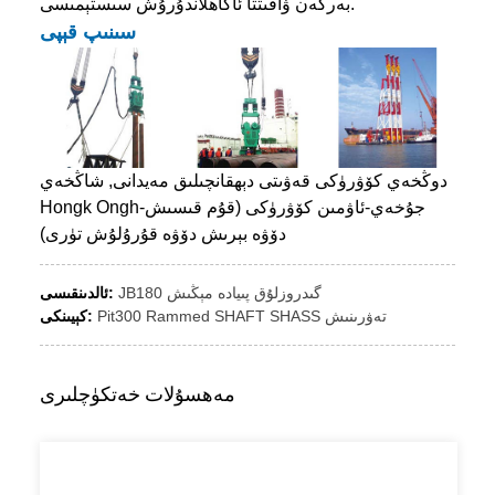
بەرگەن ۋاقىتتا ئاگاھلاندۇرۇش سىستېمىسى.
سىنىپ قېپى
دوڭخەي كۆۋرۈكى قەۋىتى دېھقانچىلىق مەيدانى, شاڭخەي
Hongk Ongh-جۇخەي-ئاۋمىن كۆۋرۈكى (قۇم قىسىش
دۆۋە بېرىش دۆۋە قۇرۇلۇش تۈرى)
JB180 گىدروزلۇق پىيادە مېڭىش
ئالدىنقىسى:
Pit300 Rammed SHAFT SHASS تەۋرىنىش
كېيىنكى:
مەھسۇلات خەتكۈچلىرى