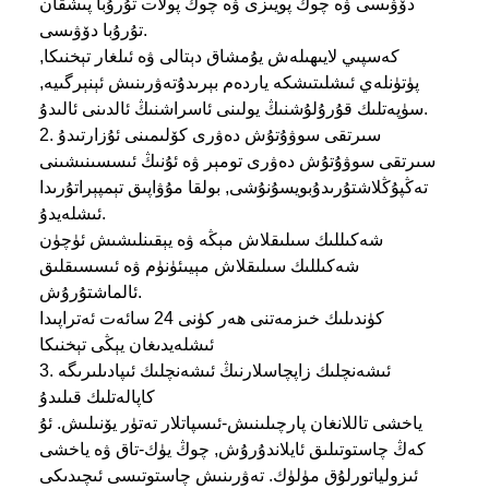
دۆۋىسى ۋە چوڭ پويىزى ۋە چوڭ پولات تۇرۇبا پىشقان
تۇرۇبا دۆۋىسى.
كەسپىي لايىھىلەش يۇمشاق دېتالى ۋە ئىلغار تېخنىكا,
پۈتۈنلەي ئىشلىتىشكە ياردەم بېرىدۇ
تەۋرىنىش ئېنېرگىيە,
سۈپەتلىك قۇرۇلۇشنىڭ يولىنى ئاسراشنىڭ ئالدىنى ئالىدۇ.
2. سىرتقى سوۋۇتۇش دەۋرى كۆلىمىنى ئۇزارتىدۇ
سىرتقى سوۋۇتۇش دەۋرى تومېر ۋە ئۇنىڭ ئىسسىنىشىنى
تەڭپۇڭلاشتۇرىدۇ
بويسۇنۇشى, بولقا مۇۋاپىق تېمپېراتۇرىدا
ئىشلەيدۇ.
شەكىللىك سىلىقلاش مېڭە ۋە يېقىنلىشىش ئۈچۈن
شەكىللىك سىلىقلاش مېيى
ئۈنۈم ۋە ئىسسىقلىق
ئالماشتۇرۇش.
كۈندىلىك خىزمەتنى ھەر كۈنى 24 سائەت ئەتراپىدا
ئىشلەيدىغان يېڭى تېخنىكا
3. ئىشەنچلىك زاپچاسلارنىڭ ئىشەنچلىك ئىپادىلىرىگە
كاپالەتلىك قىلىدۇ
ياخشى تاللانغان پارچىلىنىش-ئىسپاتلار تەتۈر يۆنىلىش. ئۇ
كەڭ چاستوتىلىق ئايلاندۇرۇش, چوڭ يۈك-تاق ۋە ياخشى
ئىزولياتورلۇق مۈلۈك. تەۋرىنىش چاستوتىسى ئىچىدىكى