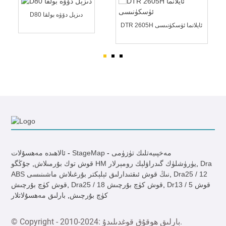
D80 دىزېل دۆۋە بولقا
DTR 2605H ئايلانما ئۈسكۈنىسى
B170
مەخپىيەتلىك تۈزۈمى
-
StageMap
-
ئالاھىدە مەھسۇلات
Dra
,
جۇڭگو HM يۈرۈشلۈك گىدراۋلېك رومېرلار
قوش توك بۇرمىلاش
,
Dra25 / 12
,
ABS نىڭ قوش ئىقتىدارلىق ئېلېكتر بۇرغىلاش ماشىنىسى
Dr13 / 5 قوش
,
Dra25 / 18 قوش كۈچ بۇرچىش
,
قوش كۈچ بۇرچىش
كۈچ بۇرچىش
,
بارلىق مەھسۇلاتلار
© Copyright - 2010-2024: بارلىق ھوقۇق قوغدىلىدۇ.