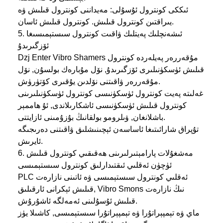
ئىككى كونترول ئۇسۇلى: مەيداننى كونترول قىلىش ۋە
يىراقتىن كونترول قىلىش. كونترول قىلىش ئاسان.
5. ئىشەنچلىك پەيتلىك ۋاقىت كونترول سىستېمىسىغا
ئۆزگىرىدۇ
Dzj Enter Vibro Shamers مۇقەررەر پەيلەردە كونترول
قىلىش ئۈسكۈنىلىرى ئۆزگىرىدۇ, نۆل مۇبارەك بولسۇن, نۆل
مۇقەررەر ۋاقىتنى نۆلدىن يۇقىرى كۆتۈرۈش.
غەلىتە پەيت كونترول ئۈسكۈنىسى كونترول ئۈسكۈنىلىرىنى
كونترول قىلىش ئۈسكۈنىسى ئاشكارىلاندى, ئۇ ھاممېر
باشلانغان, ۋىلرومو بولقانىڭ بۇزۇمىنى ئازايتتى.
تۇپراق شارائىتىغا ئاساسەن ئېچىنىشلىق ۋاقىتنى دەرىجىگە
ئايرىش.
6. مەشغۇلات پارامېتىرلىرىنى ھەقىقىي كونترول قىلىش
ئۈچۈن ئەقلىي ئىقتىدارلىق كونترول سىستېمىسى
PLC ئەقلىي كونترول سىستېمىسى ۋە ئاتىنى نازارەت
قىلىش ئېكرانى ئارقىلىق, Vibro Smons نىڭ نازارەت
قىلىش ئۇسۇلىنى ئەمەلگە ئاشۇرۇش.
ماي ۋە تېمپېراتۇرا ۋە تېمپېراتۇرا سىستېمىسى, كاشىلا يۈز