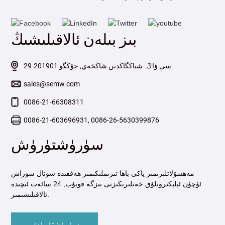
بىز بىلەن ئالاقىلىشىڭ
29-سې ۋاڭ. شياڭگاڭدىن شاڭخەي, جۇڭگو 201901
sales@semw.com
0086-21-66308311
0086-21-603696931, 0086-26-5630399876
سۈرۈشتۈرۈش
مەھسۇلاتلىرىمىز ياكى باھا تىزىملىكىمىز ھەققىدە سوئال سوراش
ئۈچۈن ئېلېكترونلۇق خەتلىرىڭىزنى بىزگە قويۇپ, 24 سائەت ئىچىدە
ئالاقىلىشىمىز.
سۈرۈشتۈرۈش