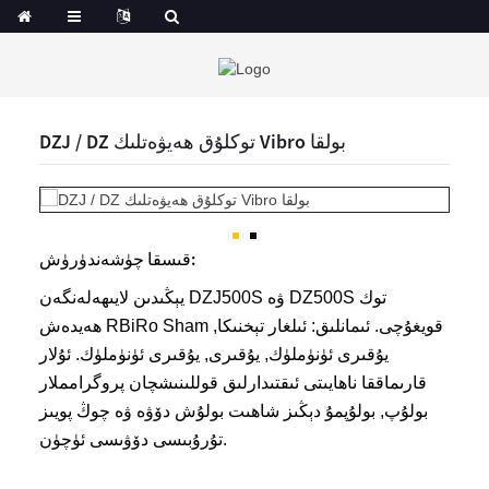
DZJ / DZ توكلۇق ھەيۋەتلىك Vibro بولقا
قىسقا چۈشەندۈرۈش:
يېڭىدىن لايىھەلەنگەن DZJ500S ۋە DZ500S توك
ھەيدەش RBiRo Sham قويغۇچى. ئىمانلىق: ئىلغار تېخنىكا,
يۇقىرى ئۈنۈملۈك, يۇقىرى, يۇقىرى ئۈنۈملۈك. ئۇلار
قارىماققا ناھايىتى ئىقتىدارلىق قوللىنىشچان پروگرامملار
بولۇپ, بولۇپمۇ دېڭىز شاھىت بولۇش دۆۋە ۋە چوڭ پويىز
تۇرۇبىسى دۆۋىسى ئۈچۈن.