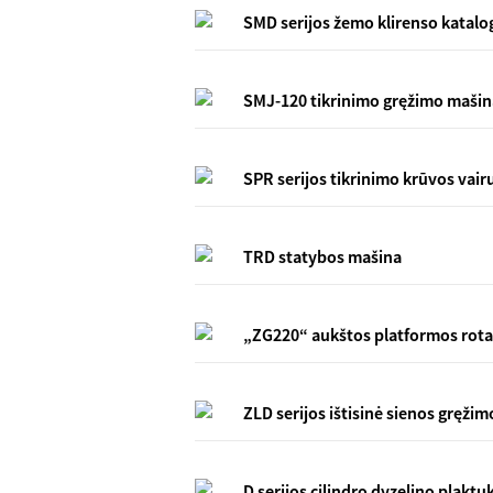
SMD serijos žemo klirenso katalo
SMJ-120 tikrinimo gręžimo maši
SPR serijos tikrinimo krūvos vair
TRD statybos mašina
„ZG220“ aukštos platformos rotac
ZLD serijos ištisinė sienos gręži
D serijos cilindro dyzelino plaktu