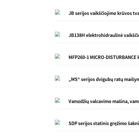
JB serijos vaikščiojimo krūvos tv
JB138H elektrohidraulinė vaikšči
MFP260-1 MICRO-DISTURBANCE ke
„MS“ serijos dvigubų ratų maiš
Vamzdžių valcavimo mašina, vam
SDP serijos statinis gręžimo šak