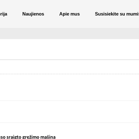
rija
Naujienos
Apie mus
Susisiekite su mumi
uso sraigto gręžimo mašina