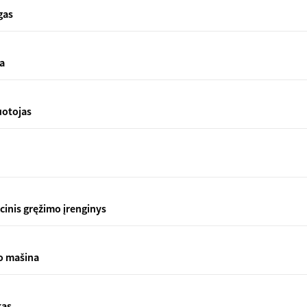
gas
na
uotojas
inis gręžimo įrenginys
mo mašina
kas