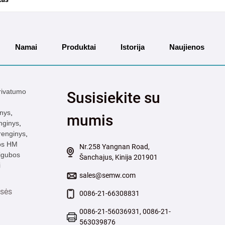
Namai
Produktai
Istorija
Naujienos
rivatumo
Susisiekite su
inys
,
mumis
nginys
,
įrenginys
,
jos HM
Nr.258 Yangnan Road,
igubos
Šanchajus, Kinija 201901
i
sales@semw.com
isės
0086-21-66308831
0086-21-56036931, 0086-21-
563039876