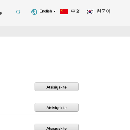
中文
한국어
English
s
Atsisiųskite
Atsisiųskite
Atsisiųskite