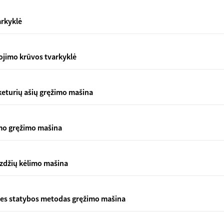
arkyklė
ojimo krūvos tvarkyklė
turių ašių gręžimo mašina
ymo gręžimo mašina
zdžių kėlimo mašina
nies statybos metodas gręžimo mašina