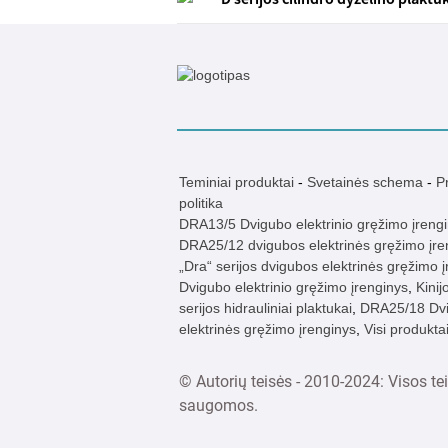
Teminiai produktai
-
Svetainės schema
-
P
politika
DRA13/5 Dvigubo elektrinio gręžimo įreng
DRA25/12 dvigubos elektrinės gręžimo įre
„Dra“ serijos dvigubos elektrinės gręžimo 
Dvigubo elektrinio gręžimo įrenginys
,
Kini
serijos hidrauliniai plaktukai
,
DRA25/18 Dv
elektrinės gręžimo įrenginys
,
Visi produkta
© Autorių teisės - 2010-2024: Visos te
saugomos.