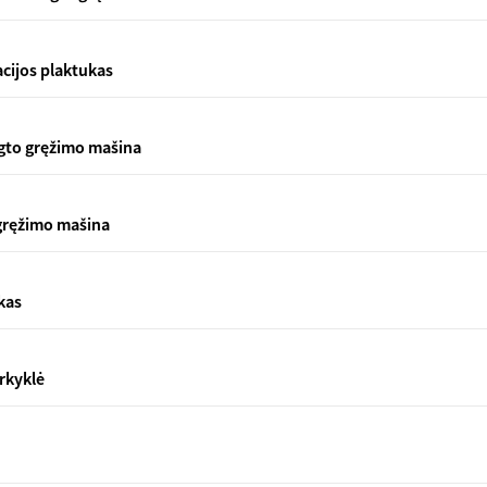
acijos plaktukas
aigto gręžimo mašina
 gręžimo mašina
kas
arkyklė