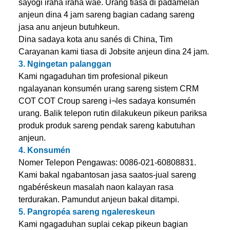
sayogi iraha iraha waé. Urang tiasa di padamelan
anjeun dina 4 jam sareng bagian cadang sareng
jasa anu anjeun butuhkeun.
Dina sadaya kota anu sanés di China, Tim
Carayanan kami tiasa di Jobsite anjeun dina 24 jam.
3. Ngingetan palanggan
Kami ngagaduhan tim profesional pikeun
ngalayanan konsumén urang sareng sistem CRM
COT COT Croup sareng i¬les sadaya konsumén
urang. Balik telepon rutin dilakukeun pikeun pariksa
produk produk sareng pendak sareng kabutuhan
anjeun.
4. Konsumén
Nomer Telepon Pengawas: 0086-021-60808831.
Kami bakal ngabantosan jasa saatos-jual sareng
ngabéréskeun masalah naon kalayan rasa
terdurakan. Pamundut anjeun bakal ditampi.
5. Pangropéa sareng ngalereskeun
Kami ngagaduhan suplai cekap pikeun bagian