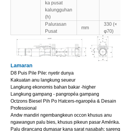
ka pusat
kalungguhan
(h)
Palurasan
330 (×
mm
Pusat
φ70)
Lamaran
D8 Puis Pile Pile: nyetir dunya
Kakuatan anu langkung seueur
Langkung ekonomis bahan bakar -higher
Langkung gampang - pangropéa gampang
Octzons Biesel Pih Po Hatcers-ngaropéa & Desain
Professional
Andw mandiri ngembangkeun occon khusus anu
ngawangun palu bies, khusus pikeun pasar Amérika.
Palu dirancang dumasar kana sarat nasabah; sareng