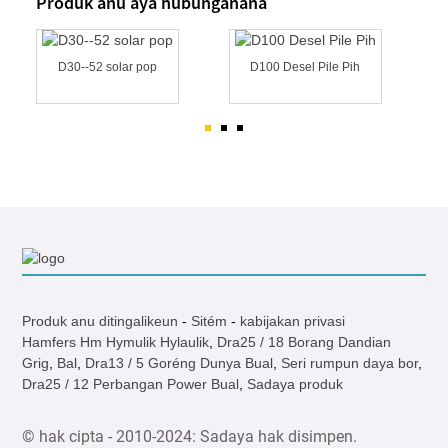
Produk anu aya hubunganana
D30--52 solar pop
D100 Desel Pile Pih
Produk anu ditingalikeun
-
Sitém
-
kabijakan privasi
Hamfers Hm Hymulik Hylaulik
,
Dra25 / 18 Borang Dandian
Grig
,
Bal
,
Dra13 / 5 Goréng Dunya Bual
,
Seri rumpun daya bor
,
Dra25 / 12 Perbangan Power Bual
,
Sadaya produk
© hak cipta - 2010-2024: Sadaya hak disimpen.