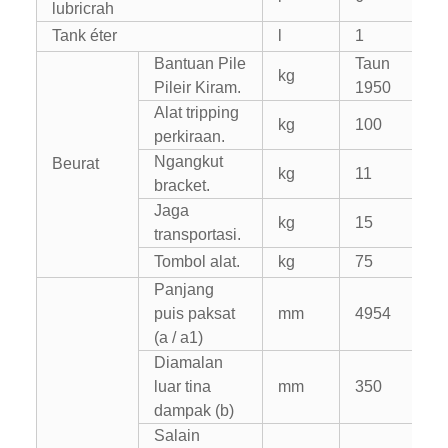
lubricrah
Tank éter
l
1
Bantuan Pile
Taun
kg
Pileir Kiram.
1950
Alat tripping
kg
100
perkiraan.
Ngangkut
Beurat
kg
11
bracket.
Jaga
kg
15
transportasi.
Tombol alat.
kg
75
Panjang
puis paksat
mm
4954
(a / a1)
Diamalan
luar tina
mm
350
dampak (b)
Salain