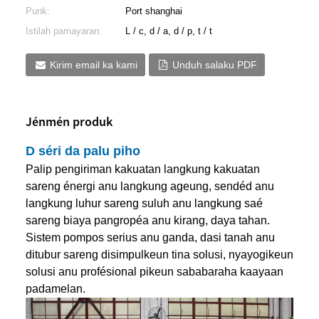
Punk:
Port shanghai
Istilah pamayaran:
L / c, d / a, d / p, t / t
Kirim email ka kami
Unduh salaku PDF
Jénmén produk
D séri da palu piho
Palip pengiriman kakuatan langkung kakuatan
sareng énergi anu langkung ageung, sendéd anu
langkung luhur sareng suluh anu langkung saé
sareng biaya pangropéa anu kirang, daya tahan.
Sistem pompos serius anu ganda, dasi tanah anu
ditubur sareng disimpulkeun tina solusi, nyayogikeun
solusi anu profésional pikeun sababaraha kaayaan
padamelan.