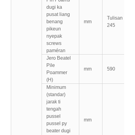
dugi ka
pusat liang
Tulisan
benang
mm
245
pikeun
nyepak
screws
paméran
Jero Beatel
Pile
mm
590
Poammer
(H)
Minimum
(standar)
jarak ti
tengah
pussel
mm
pussel py
beater dugi