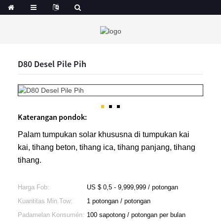
D80 Desel Pile Pih
Katerangan pondok:
Palam tumpukan solar khususna di tumpukan kai
kai, tihang beton, tihang ica, tihang panjang, tihang
tihang.
Harga Fob:
US $ 0,5 - 9,999,999 / potongan
Kuantitas Min.Tow:
1 potongan / potongan
Padamelan Konsumén:
100 sapotong / potongan per bulan