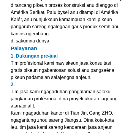
dirancang pikeun prosés konstruksi anu dianggo di
Amérika Serikat. Palu bysel anu ditampi di Amérika
Kalér, anu nunjukkeun kamampuan kami pikeun
pangaruh sareng ngalegaan garis produk semh anu
kantos-ngembang
di sakumna dunya.
Palayanan
1. Dukungan pre-jual
Tim profésional kami nawiskeun jasa konsultasi
gratis pikeun ngabantosan solusi anu pangsaéna
pikeun padamelan salajengna anjeun.
2.
Tim jasa kami ngagaduhan pangalaman salaku
jangkauan profésional dina proyék ukuran, ageung
atanapi alit.
Kami ngagaduhan kantor di Tian Jin, Gang ZHO,
ngagantung zhou sareng Jiangsu. Dina kota-kota
ieu, tim jasa kami sareng kendaraan jasa anjeun