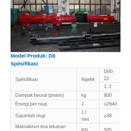
Model Produk: D8
Spésifikasi
D80-
22
Spésifikasi
Ngetik
1: 2
Dampak beurat (piston)
kg
800
Énergi per niup
J
≤2940
1 /
Sajumlah niup
≥38
mnt
Maksakeun tina tekanan
KN
505