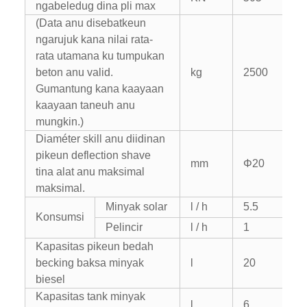
ngabeledug dina pli max
(Data anu disebatkeun
ngarujuk kana nilai rata-
rata utamana ku tumpukan
beton anu valid.
kg
2500
Gumantung kana kaayaan
kaayaan taneuh anu
mungkin.)
Diaméter skill anu diidinan
pikeun deflection shave
mm
Φ20
tina alat anu maksimal
maksimal.
Minyak solar
l / h
5.5
Konsumsi
Pelincir
l / h
1
Kapasitas pikeun bedah
becking baksa minyak
l
20
biesel
Kapasitas tank minyak
l
6