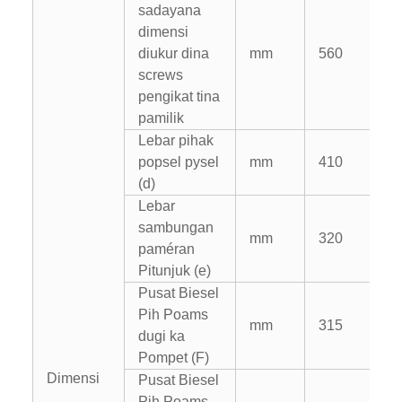
sadayana
dimensi
diukur dina
mm
560
screws
pengikat tina
pamilik
Lebar pihak
popsel pysel
mm
410
(d)
Lebar
sambungan
mm
320
paméran
Pitunjuk (e)
Pusat Biesel
Pih Poams
mm
315
dugi ka
Pompet (F)
Dimensi
Pusat Biesel
Pih Poams