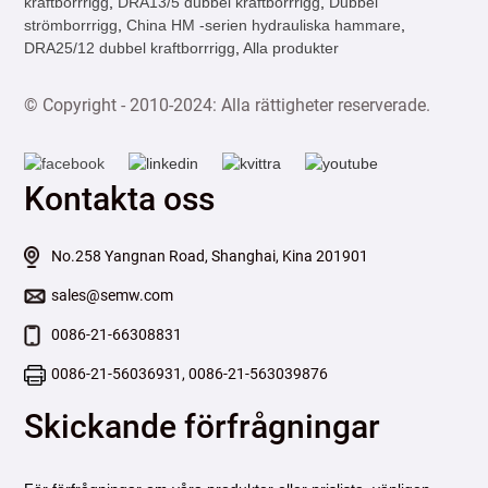
kraftborrrigg
,
DRA13/5 dubbel kraftborrrigg
,
Dubbel
strömborrrigg
,
China HM -serien hydrauliska hammare
,
DRA25/12 dubbel kraftborrrigg
,
Alla produkter
© Copyright - 2010-2024: Alla rättigheter reserverade.
Kontakta oss
No.258 Yangnan Road, Shanghai, Kina 201901
sales@semw.com
0086-21-66308831
0086-21-56036931, 0086-21-563039876
Skickande förfrågningar