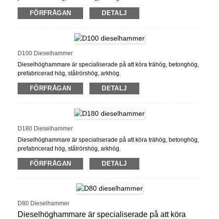
FÖRFRÅGAN
DETALJ
FOB -pris: 0,5 US $ - 9,999,999 / bit
Min. Beställningskvantitet: 1 bit/bitar
Leveransförmåga: 100 stycken/bitar per månad
Port: Shanghai Port
Betalningsvillkor: L/C, D/A, D/P, T/T
D100 Dieselhammer
Dieselhöghammare är specialiserade på att köra trähög, betonghög,
prefabricerad hög, stålrörshög, arkhög.
FÖRFRÅGAN
DETALJ
FOB -pris: 0,5 US $ - 9,999,999 / bit
Min. Beställningskvantitet: 1 bit/bitar
Leveransförmåga: 100 stycken/bitar per månad
Port: Shanghai Port
Betalningsvillkor: L/C, D/A, D/P, T/T
D180 Dieselhammer
Dieselhöghammare är specialiserade på att köra trähög, betonghög,
prefabricerad hög, stålrörshög, arkhög.
FOB -pris: 0,5 US $ - 9,999,999 / bit
FÖRFRÅGAN
DETALJ
Min.order kvantitet: 1 bit/bitar
Leveransförmåga: 100 stycken/bitar per månad
Port: Shanghai Port
Betalningsvillkor: L/C, D/A, D/P, T/T
D80 Dieselhammer
Dieselhöghammare är specialiserade på att köra