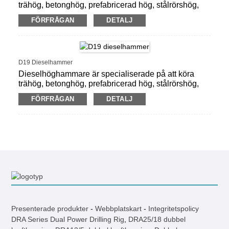
trähög, betonghög, prefabricerad hög, stålrörshög,
arkhög.
FÖRFRÅGAN
DETALJ
D19 Dieselhammer
Dieselhöghammare är specialiserade på att köra
trähög, betonghög, prefabricerad hög, stålrörshög,
arkhög.
FÖRFRÅGAN
DETALJ
Presenterade produkter
-
Webbplatskart
-
Integritetspolicy
DRA Series Dual Power Drilling Rig
,
DRA25/18 dubbel