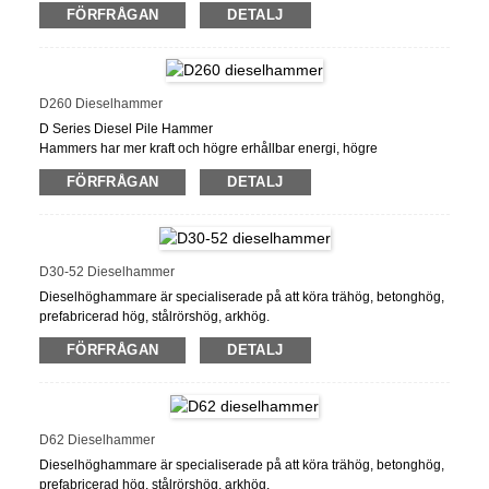
arkhög.
FÖRFRÅGAN
DETALJ
D260 Dieselhammer
D Series Diesel Pile Hammer
Hammers har mer kraft och högre erhållbar energi, högre
bränsleeffektiva och mindre underhållskrav, mindre fel, hållbarhet.
FÖRFRÅGAN
DETALJ
Double Fuel Pump System, Offshore Leads och Suspended Rope
Leaders, tillhandahåller professionella lösningar för olika
arbetsplatsförhållanden.
D30-52 Dieselhammer
Dieselhöghammare är specialiserade på att köra trähög, betonghög,
prefabricerad hög, stålrörshög, arkhög.
FÖRFRÅGAN
DETALJ
FOB -pris: 0,5 US $ - 9,999,999 / bit
Min. Beställningskvantitet: 1 bit/bitar
Leveransförmåga: 100 stycken/bitar per månad
Port: Shanghai Port
Betalningsvillkor: L/C, D/A, D/P, T/T
D62 Dieselhammer
Dieselhöghammare är specialiserade på att köra trähög, betonghög,
prefabricerad hög, stålrörshög, arkhög.