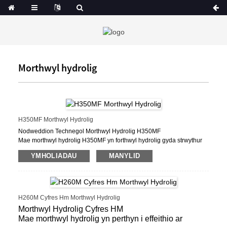
Morthwyl hydrolig
H350MF Morthwyl Hydrolig
Nodweddion Technegol Morthwyl Hydrolig H350MF
Mae morthwyl hydrolig H350MF yn forthwyl hydrolig gyda strwythur
syml, sy'n defnyddio egni hydrolig i godi craidd y morthwyl,
YMHOLIADAU
MANYLID
ac yna'n morthwylio'r pentwr yn gorffen gydag egni potensial
disgyrchiant. Ei gylch gweithio yw: Lifft morthwyl, morthwyl gollwng,
pigiad, ailosod.
H350MF Mae morthwyl hydrolig yn gryno o ran strwythur, yn llydan o
ran cymhwysiad, yn addas ar gyfer adeiladu gwahanol fathau o
H260M Cyfres Hm Morthwyl Hydrolig
bentyrrau, a
Morthwyl Hydrolig Cyfres HM
Fe'i defnyddir yn helaeth wrth adeiladu sylfaen pentwr adeiladau,
Mae morthwyl hydrolig yn perthyn i effeithio ar
pontydd, dociau, ac ati.