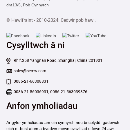
dra13/5
,
Pob Cynnyrch
© Hawlfraint - 2010-2024: Cedwir pob hawl.
Cysylltwch â ni
Rhif.258 Yangnan Road, Shanghai, China 201901
sales@semw.com
0086-21-66308831
0086-21-56036931, 0086-21-563039876
Anfon ymholiadau
Ar gyfer ymholiadau am ein cynnyrch neu bricelydd, gadewch
eich e -bost atom a byddwn mewn cysylltiad o fewn 24 awr.