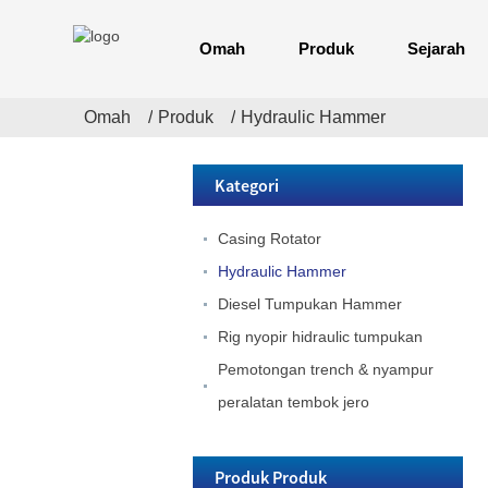
Omah
Produk
Sejarah
Omah
Produk
Hydraulic Hammer
D19 diesel
tumpukan
tumpukan
Kategori
DZJ / Dz Dzin
Casing Rotator
Listrik Vibro
Hammer
Hydraulic Hammer
Diesel Tumpukan Hammer
JB180 Hydraulic
Lumampah Rig
Rig nyopir hidraulic tumpukan
tumpukan
Pemotongan trench & nyampur
peralatan tembok jero
JB160a
Hydraulic
Lumampah
tumpukan rig
Produk Produk