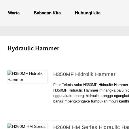
Warta
Babagan Kita
Hubungi kita
Hydraulic Hammer
H350MF Hidrolik Hammer
Fitur Teknis saka H350MF Hidraulic Hammer
H350MF Hidraulic Hammer minangka palu hidra
nggunakake energi hidraulik kanggo ngangkat 
banjur mbengkongake tumpukan mburi kanthi en
angkat palu, nyelehake palu, injeksi, ngreset.
H350MF Hidraulic Hammer kompak struktur, s
macem-macem jinis tumpukan, lan
Digunakake kanthi akeh ing Yayasan Pile ban
H260M HM Series Hidraulic Ha