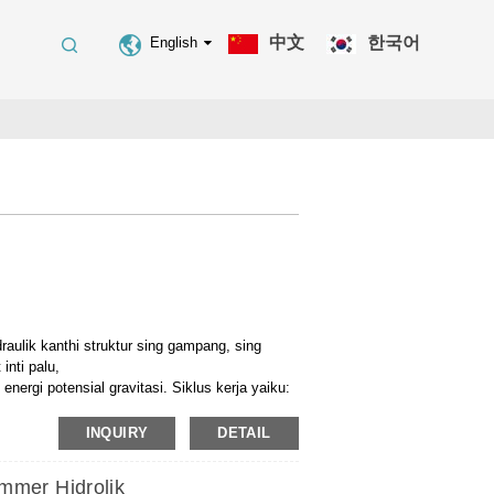
中文
한국어
English
ulik kanthi struktur sing gampang, sing
inti palu,
ergi potensial gravitasi. Siklus kerja yaiku:
udhut ing aplikasi, cocog kanggo konstruksi
INQUIRY
DETAIL
gunan bangunan, kreteg, Dock, lsp.
mmer Hidrolik