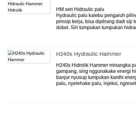
HM seri Hidraulic palu
Hydraulic palu kalebu pengaruh piling
prinsip kerja, bisa dipérang dadi siji
dobel. Siri tumpukan tumpukan hidraul
pindho, sawise palu Ram digedhekake 
dhuwur, bisa entuk energi sing diko
pengaruhe saka hydraulic tumpukan 
tumpukan hidraulik tumindak tunggut
H240s Hydraulic Hammer
cahya, sing ditondoi kanthi bobot inti
gedhe.
H240s Hidrolik Hammer minangka palu 
gampang, sing nggunakake energi hid
banjur nyusup tumpukan kanthi energi
palu, nyelehake palu, injeksi, ngreset