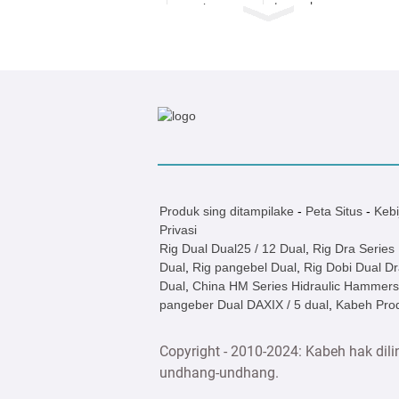
tumpukan
DZJ / Dz Dzin
Listrik Vibro
Hammer
JB180 Hydraulic
Lumampah Rig
tumpukan
JB160a
Hydraulic
Produk sing ditampilake
-
Peta Situs
-
Kebi
Lumampah
Privasi
tumpukan rig
Rig Dual Dual25 / 12 Dual
,
Rig Dra Series
Dual
,
Rig pangebel Dual
,
Rig Dobi Dual Dr
D19 diesel
tumpukan
Dual
,
China HM Series Hidraulic Hammers
tumpukan
pangeber Dual DAXIX / 5 dual
,
Kabeh Pro
D19 diesel
Copyright - 2010-2024: Kabeh hak dil
tumpukan
undhang-undhang.
tumpukan