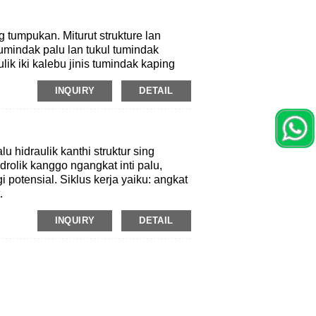
 tumpukan. Miturut strukture lan
 tumindak palu lan tukul tumindak
ik iki kalebu jinis tumindak kaping
ing piranti hidrolik sing luwih
INQUIRY
DETAIL
mpres saka energi, lan nambah energi
heammers hidrani. Titik tumpukan
 cocog karo teori bobot hammer
 inti inti lan kecepatan pengaruh
hidraulik kanthi struktur sing
rolik kanggo ngangkat inti palu,
 potensial. Siklus kerja yaiku: angkat
.
INQUIRY
DETAIL