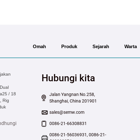
Omah
Produk
Sejarah
Warta
jakan
Hubungi kita
 Dual
a25 / 18
Jalan Yangnan No.258,
,
Rig
Shanghai, China 201901
duk
sales@semw.com
indhungi
0086-21-66308831
0086-21-56036931, 0086-21-